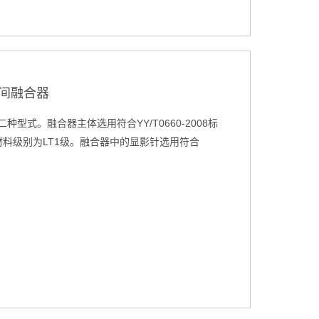
间融合器
型式。融合器主体选用符合YY/T0660-2008标
，材料级别为LT1级。融合器中的显影针选用符合
。