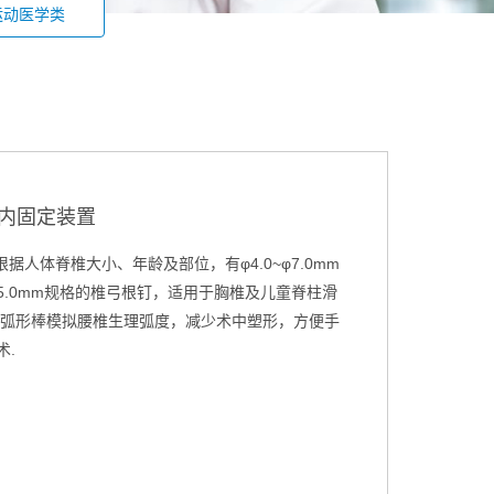
运动医学类
内固定装置
据人体脊椎大小、年龄及部位，有φ4.0~φ7.0mm
0~φ5.0mm规格的椎弓根钉，适用于胸椎及儿童脊柱滑
。弧形棒模拟腰椎生理弧度，减少术中塑形，方便手
术.