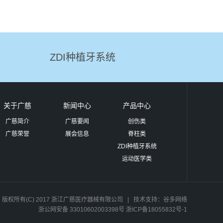
ZDI种植牙系统
关于广慈
新闻中心
产品中心
广慈简介
广慈要闻
创伤类
广慈荣誉
展会信息
脊柱类
ZDI种植牙系统
运动医学类
版权所有(C) 2017 浙江广慈医疗器械有限公司 | 技术支持：
谷多网络
浙公网安备 33010602003398号
浙ICP备18055832号-1