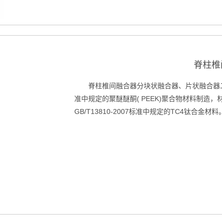
脊柱椎
脊柱椎间融合器分块状融合器、片状融合器二种
准中规定的聚醚醚酮( PEEK)聚合物材料制造
GB/T13810-2007标准中规定的TC4钛合金材料