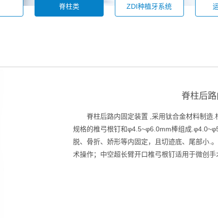
脊柱类
ZDI种植牙系统
脊柱后路
脊柱后路内固定装置 ,采用钛合金材料制造.根
规格的椎弓根钉和φ4.5~φ6.0mm棒组成.φ4.
脱、骨折、娇形等内固定，且切迹底、尾部小.
术操作；中空超长臂开口椎弓根钉适用于微创手