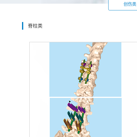
创伤类
脊柱类